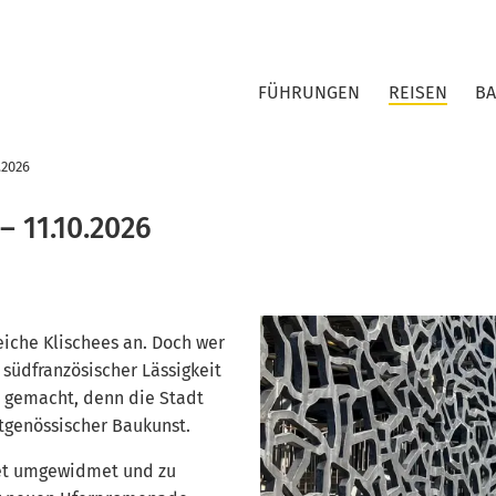
FÜHRUNGEN
REISEN
B
.2026
– 11.10.2026
eiche Klischees an. Doch wer
artier von Massimiliano Fuskas, Foto: Knud Kohlhof
 südfranzösischer Lässigkeit
r gemacht, denn die Stadt
itgenössischer Baukunst.
biet umgewidmet und zu