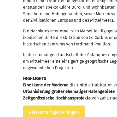
einem neuen Stadtteil umgestaltet. Entlang ein
entstanden spektakuläre Büro- und Wohnbauten
Speichern und Hafengebäuden, sowie Museen wi
der Zivilisationen Europas und des Mittelmeers.
Die Nachkriegsmoderne ist in Marseille allgegenwä
ikonischen Unité d’Habitation von Le Corbusier o
historischen Zentrums von Ferdinand Pouillon.
In der einmaligen Landschaft der Calanques einge
am Mittelmeer eine einzigartige geografische La
ungewöhnlichen Projekten.
HIGHLIGHTS
Eine Ikone der Moderne
die Unité d’Habitation v
Urbanisierung großer ehemaliger Hafengebiete
Zeitgenössische Hochhausprojekte
Von Zaha Had
Reiseunterlagen anfragen