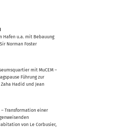
N
en Hafen u.a. mit Bebauung
Sir Norman Foster
seumsquartier mit MuCEM –
tagspause Führung zur
n Zaha Hadid und Jean
 – Transformation einer
wegenweisenden
bitation von Le Corbusier,