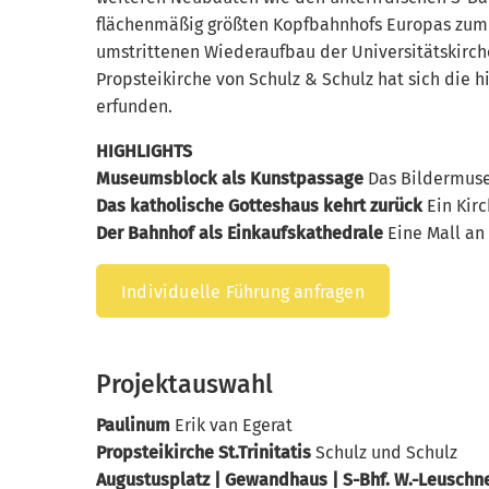
flächenmäßig größten Kopfbahnhofs Europas zu
umstrittenen Wiederaufbau der Universitätskir
Propsteikirche von Schulz & Schulz hat sich die h
erfunden.
HIGHLIGHTS
Museumsblock als Kunstpassage
Das Bildermuse
Das katholische Gotteshaus kehrt zurück
Ein Kir
Der Bahnhof als Einkaufskathedrale
Eine Mall an 
Individuelle Führung anfragen
Projektauswahl
Paulinum
Erik van Egerat
Propsteikirche St.Trinitatis
Schulz und Schulz
Augustusplatz | Gewandhaus | S-Bhf. W.-Leuschn