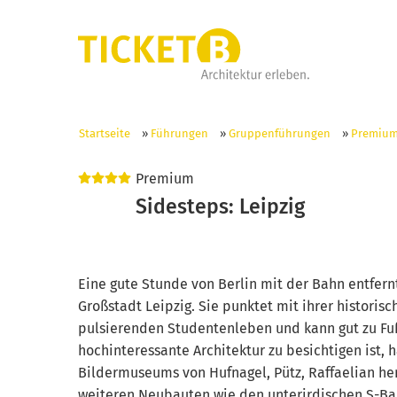
Startseite
»
Führungen
»
Gruppenführungen
»
Premiu
Premium
Sidesteps: Leipzig
Eine gute Stunde von Berlin mit der Bahn entfernt
Großstadt Leipzig. Sie punktet mit ihrer histori
pulsierenden Studentenleben und kann gut zu Fu
hochinteressante Architektur zu besichtigen ist, h
Bildermuseums von Hufnagel, Pütz, Raffaelian h
weiteren Neubauten wie den unterirdischen S-