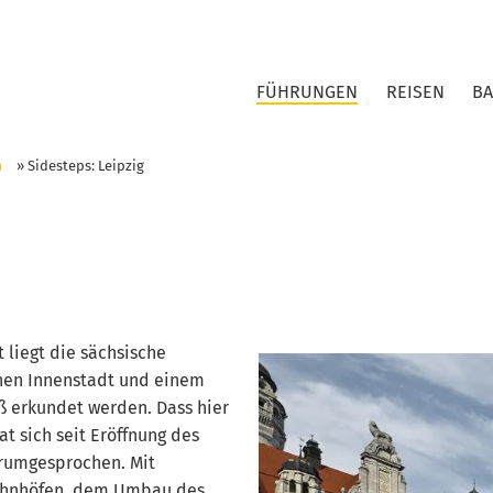
FÜHRUNGEN
REISEN
B
m
»
Sidesteps: Leipzig
 liegt die sächsische
schen Innenstadt und einem
© Foto: Stefan Müller
ß erkundet werden. Dass hier
at sich seit Eröffnung des
erumgesprochen. Mit
Bahnhöfen, dem Umbau des